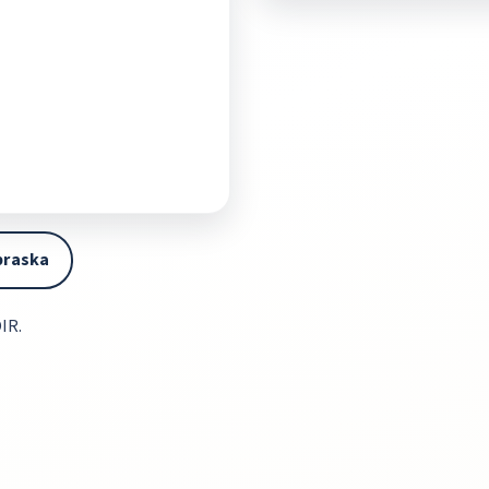
braska
IR.