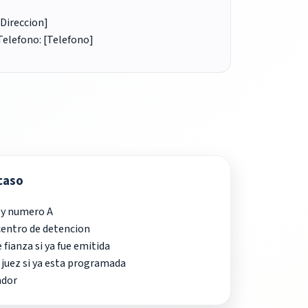
[Direccion]
Telefono: [Telefono]
 caso
 y numero A
centro de detencion
 fianza si ya fue emitida
 juez si ya esta programada
ador