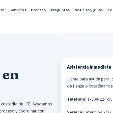
ish
Servicios
Proceso
Preguntas
Noticias y guias
Co
Asistencia inmediata
 en
Llame para ayuda para lo
de fianza o coordinar det
Telefono:
1-800-224-59
n custodia de ICE. Ayudamos
l proceso y coordinar con
Servicio:
atencion 24/7 