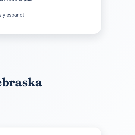
s y espanol
ebraska